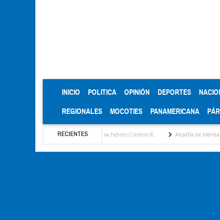
(CURRENT)
INICIO
POLITICA
OPINIÓN
DEPORTES
NACIO
REGIONALES
MOCOTIES
PANAMERICANA
PÁ
RECIENTES
 estratégica por María Eugenia Febres Cordero R.
Alcaldía de Mérida consolida acuerd