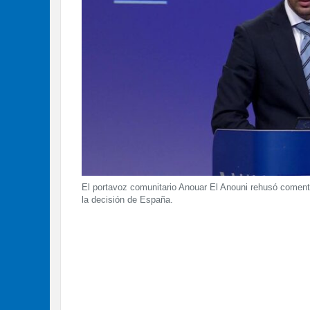
El portavoz comunitario Anouar El Anouni rehusó comenta
la decisión de España.