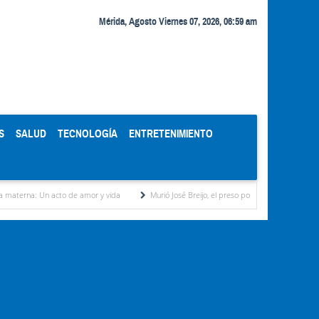
Mérida, Agosto Viernes 07, 2026, 06:59 am
S
SALUD
TECNOLOGÍA
ENTRETENIMIENTO
cto de amor y vida
Murió José Breijo, el preso político uruguayo-venezolano bajo arres