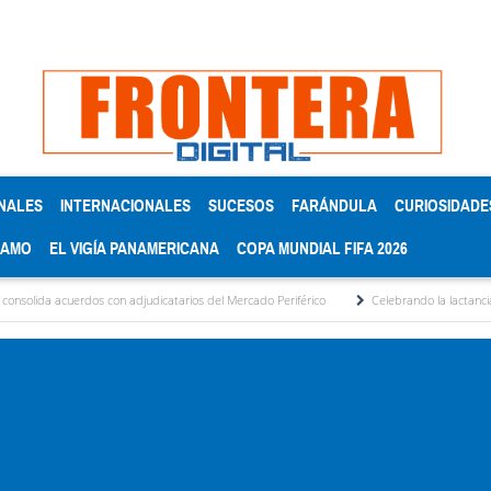
NALES
INTERNACIONALES
SUCESOS
FARÁNDULA
CURIOSIDADE
RAMO
EL VIGÍA PANAMERICANA
COPA MUNDIAL FIFA 2026
os con adjudicatarios del Mercado Periférico
Celebrando la lactancia materna: Un a