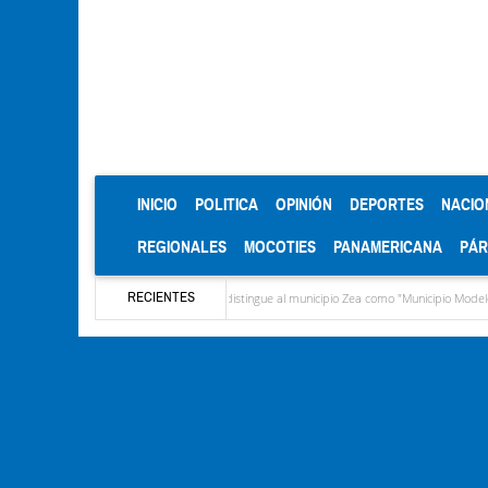
(CURRENT)
INICIO
POLITICA
OPINIÓN
DEPORTES
NACIO
REGIONALES
MOCOTIES
PANAMERICANA
PÁ
RECIENTES
CIEPROL-ULA distingue al municipio Zea como "Municipio Modelo de Venezuela"