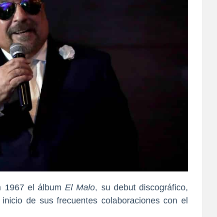
 1967 el álbum
El Malo
, su debut discográfico,
 inicio de sus frecuentes colaboraciones con el