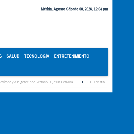
Mérida, Agosto Sábado 08, 2026, 12:04 pm
S
SALUD
TECNOLOGÍA
ENTRETENIMIENTO
nte por Germán D´Jesus Cerrada
EE UU destinará 1.000 millones de dólares a Colom