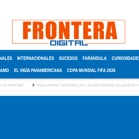
NALES
INTERNACIONALES
SUCESOS
FARÁNDULA
CURIOSIDADE
RAMO
EL VIGÍA PANAMERICANA
COPA MUNDIAL FIFA 2026
Hasta siempre, David José Lanz: una vida dedicada con pasión al micrófono y a la ge