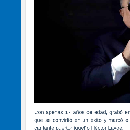
Con apenas 17 años de edad, grabó en
que
se convirtió en un éxito y marcó el
cantante puertorriqueño Héctor Lavoe
.