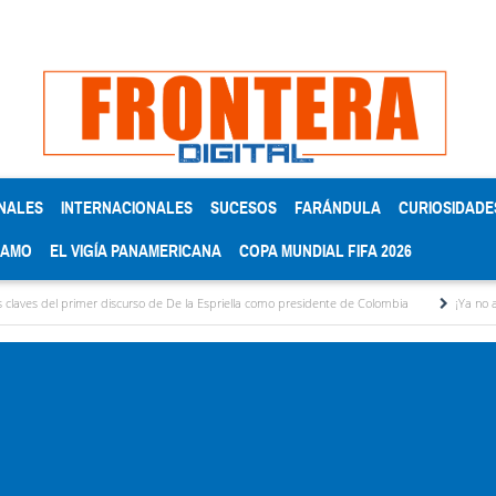
NALES
INTERNACIONALES
SUCESOS
FARÁNDULA
CURIOSIDADE
RAMO
EL VIGÍA PANAMERICANA
COPA MUNDIAL FIFA 2026
r discurso de De la Espriella como presidente de Colombia
¡Ya no aguanto más! por R