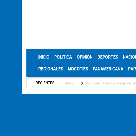
(CURRENT)
INICIO
POLITICA
OPINIÓN
DEPORTES
NACIO
REGIONALES
MOCOTIES
PANAMERICANA
PÁ
RECIENTES
onal, motor turístico merideño
Seguridad, religión y corrupción: las claves del prime