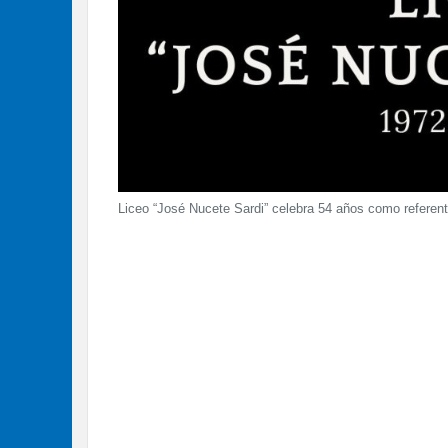
Liceo “José Nucete Sardi” celebra 54 años como referent