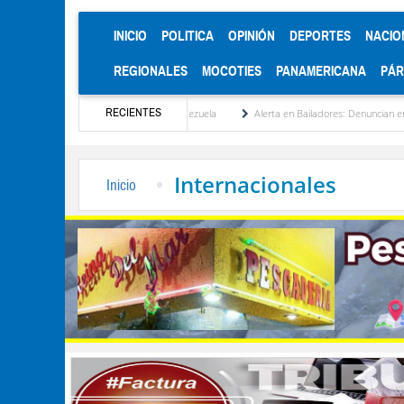
(CURRENT)
INICIO
POLITICA
OPINIÓN
DEPORTES
NACIO
REGIONALES
MOCOTIES
PANAMERICANA
PÁ
RECIENTES
itucionalización de Venezuela
Alerta en Bailadores: Denuncian envenenamiento de si
Internacionales
Inicio