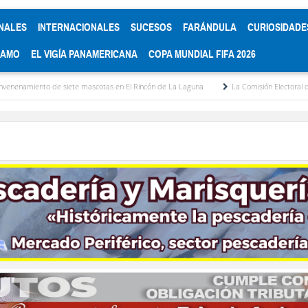
NALES
INTERNACIONALES
SUCESOS
FARÁNDULA
CURIOSIDADE
RAMO
EL VIGÍA PANAMERICANA
COPA MUNDIAL FIFA 2026
ete mascotas en El Rincón de La Laguna
La Comisión Electoral del Colegio de Aboga