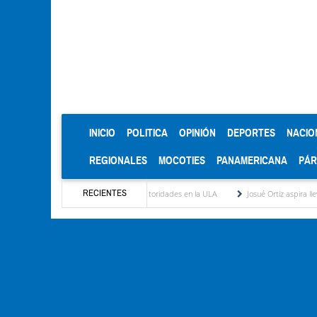
(CURRENT)
INICIO
POLITICA
OPINIÓN
DEPORTES
NACIO
REGIONALES
MOCOTIES
PANAMERICANA
PÁ
RECIENTES
re proceso electoral de autoridades en la ULA
Josué Ortiz aspira llevar lejos al Zam