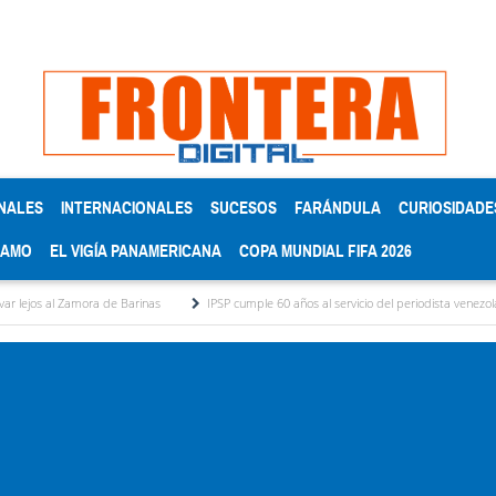
NALES
INTERNACIONALES
SUCESOS
FARÁNDULA
CURIOSIDADE
RAMO
EL VIGÍA PANAMERICANA
COPA MUNDIAL FIFA 2026
ora de Barinas
IPSP cumple 60 años al servicio del periodista venezolano
Comis