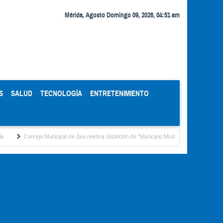
Mérida, Agosto Domingo 09, 2026, 04:51 am
S
SALUD
TECNOLOGÍA
ENTRETENIMIENTO
o Municipal de Zea celebra distinción de "Municipio Modelo de Venezuela" otorgada por el