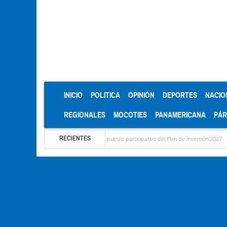
(CURRENT)
INICIO
POLITICA
OPINIÓN
DEPORTES
NACIO
REGIONALES
MOCOTIES
PANAMERICANA
PÁ
RECIENTES
a el diagnóstico del presupuesto participativo del Plan de Inversión 2027
Contamina