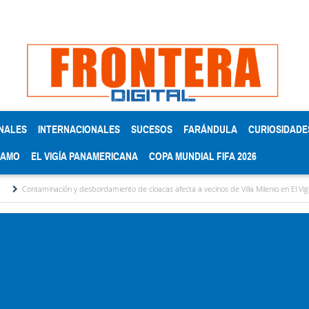
NALES
INTERNACIONALES
SUCESOS
FARÁNDULA
CURIOSIDADE
RAMO
EL VIGÍA PANAMERICANA
COPA MUNDIAL FIFA 2026
ción y desbordamiento de cloacas afecta a vecinos de Villa Milenio en El Vigía
Concej