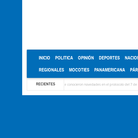
(CURRENT)
INICIO
POLITICA
OPINIÓN
DEPORTES
NACIO
REGIONALES
MOCOTIES
PANAMERICANA
PÁ
RECIENTES
llegaron las delegaciones y se conocieron novedades en el protocolo del 7 de agosto
M