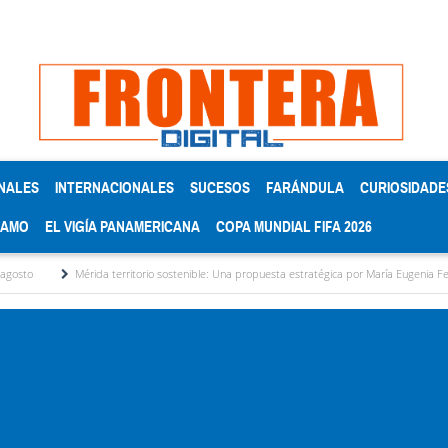
NALES
INTERNACIONALES
SUCESOS
FARÁNDULA
CURIOSIDADE
RAMO
EL VIGÍA PANAMERICANA
COPA MUNDIAL FIFA 2026
érida territorio sostenible: Una propuesta estratégica por María Eugenia Febres Cordero R.