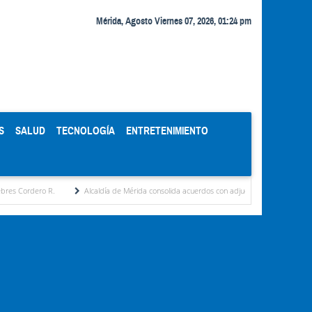
Mérida, Agosto Viernes 07, 2026, 01:24 pm
S
SALUD
TECNOLOGÍA
ENTRETENIMIENTO
Alcaldía de Mérida consolida acuerdos con adjudicatarios del Mercado Periférico