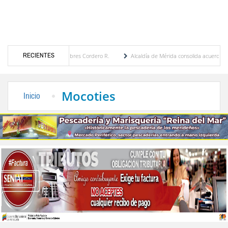
RECIENTES
por María Eugenia Febres Cordero R.
Alcaldía de Mérida consolida acuerdos con adjud
d de la Plaza Bolívar tras daños por lluvias
Gobierno de Trump considera como “una 
Mocoties
Inicio