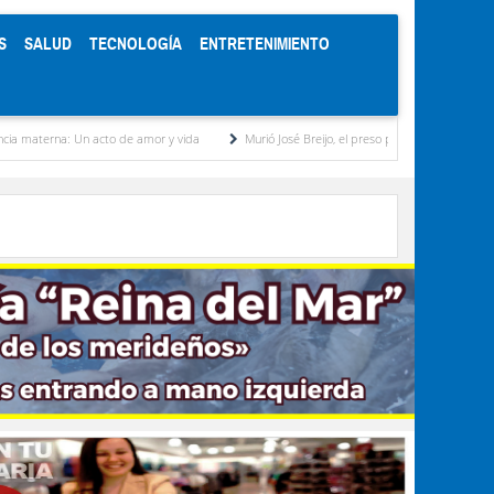
S
SALUD
TECNOLOGÍA
ENTRETENIMIENTO
cto de amor y vida
Murió José Breijo, el preso político uruguayo-venezolano bajo arres