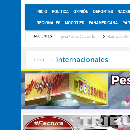
(CURRENT)
INICIO
POLITICA
OPINIÓN
DEPORTES
NACIO
REGIONALES
MOCOTIES
PANAMERICANA
PÁ
RECIENTES
 estratégica por María Eugenia Febres Cordero R.
Alcaldía de Mérida consolida acuer
Internacionales
Inicio