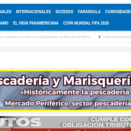
NALES
INTERNACIONALES
SUCESOS
FARÁNDULA
CURIOSIDADE
RAMO
EL VIGÍA PANAMERICANA
COPA MUNDIAL FIFA 2026
dos con adjudicatarios del Mercado Periférico
Celebrando la lactancia materna: Un a