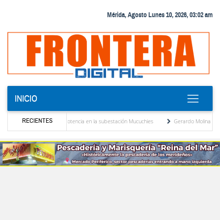
Mérida, Agosto Lunes 10, 2026, 03:02 am
INICIO
RECIENTES
vo transformador de potencia en la subestación Mucuchies
Gerardo Molina: “El legado
tras una década de espera
Comercio entre Venezuela y EE. UU. crece 113 % y alcanz