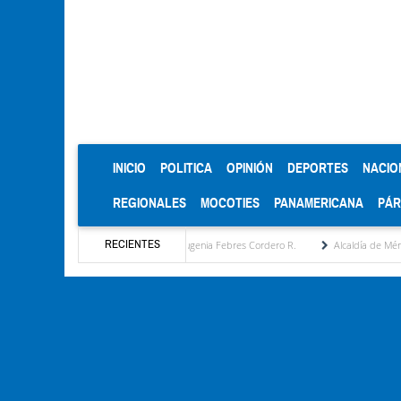
(CURRENT)
INICIO
POLITICA
OPINIÓN
DEPORTES
NACIO
REGIONALES
MOCOTIES
PANAMERICANA
PÁ
RECIENTES
uesta estratégica por María Eugenia Febres Cordero R.
Alcaldía de Mérida consolida 