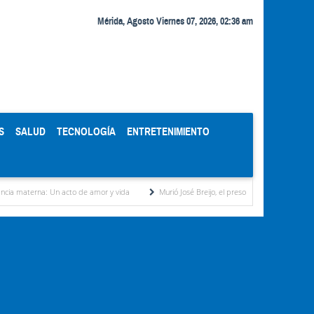
Mérida, Agosto Viernes 07, 2026, 02:36 am
S
SALUD
TECNOLOGÍA
ENTRETENIMIENTO
 Un acto de amor y vida
Murió José Breijo, el preso político uruguayo-venezolano bajo