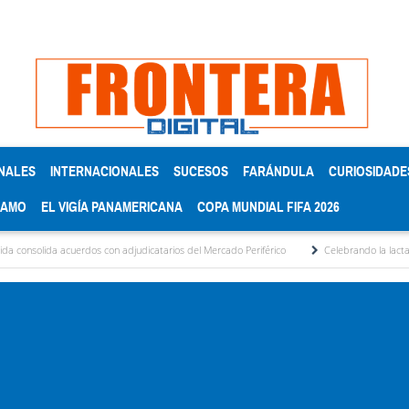
NALES
INTERNACIONALES
SUCESOS
FARÁNDULA
CURIOSIDADE
RAMO
EL VIGÍA PANAMERICANA
COPA MUNDIAL FIFA 2026
acuerdos con adjudicatarios del Mercado Periférico
Celebrando la lactancia materna: