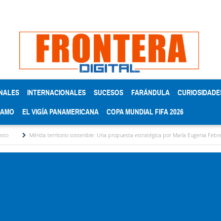
NALES
INTERNACIONALES
SUCESOS
FARÁNDULA
CURIOSIDADE
RAMO
EL VIGÍA PANAMERICANA
COPA MUNDIAL FIFA 2026
a territorio sostenible: Una propuesta estratégica por María Eugenia Febres Cordero R.