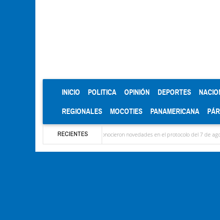
(CURRENT)
INICIO
POLITICA
OPINIÓN
DEPORTES
NACIO
REGIONALES
MOCOTIES
PANAMERICANA
PÁ
RECIENTES
ron las delegaciones y se conocieron novedades en el protocolo del 7 de agosto
Mérid