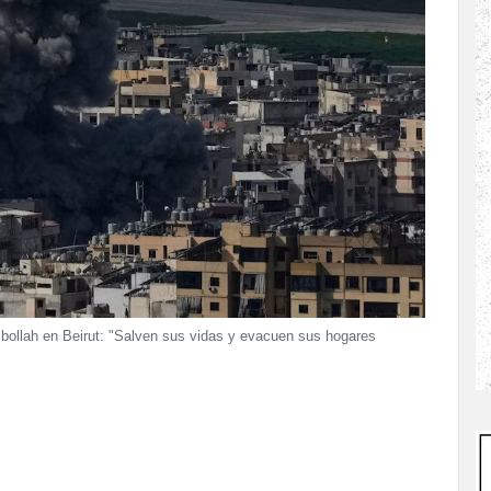
ezbollah en Beirut: "Salven sus vidas y evacuen sus hogares