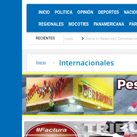
(CURRENT)
INICIO
POLITICA
OPINIÓN
DEPORTES
NACIO
REGIONALES
MOCOTIES
PANAMERICANA
PÁ
RECIENTES
cionalización de Venezuela
Alerta en Bailadores: Denuncian envenenamiento de siete
Internacionales
Inicio