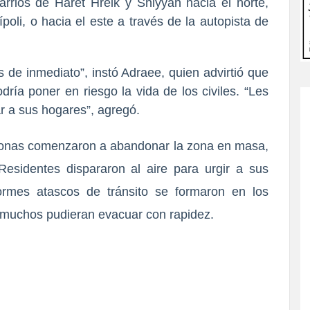
arrios de Haret Hreik y Shiyyah hacia el norte,
ípoli, o hacia el este a través de la autopista de
 de inmediato”, instó Adraee, quien advirtió que
dría poner en riesgo la vida de los civiles. “Les
r a sus hogares”, agregó.
rsonas comenzaron a abandonar la zona en masa
,
Residentes dispararon al aire para urgir a sus
ormes atascos de tránsito se formaron en los
 muchos pudieran evacuar con rapidez.