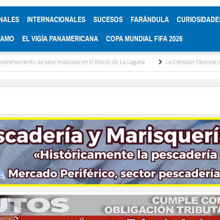
NALES
INTERNACIONALES
SUCESOS
FARÁNDULA
CURIOSIDADE
RAMO
EL VIGÍA PANAMERICANA
COPA MUNDIAL FIFA 2026
 mascotas en El Rincón de La Laguna
La Comisión Electoral del Colegio de Abogado