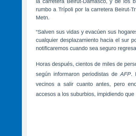
la carretera Beirut-Damasco, y de los b
rumbo a Trípoli por la carretera Beirut-Tr
Metn.
“Salven sus vidas y evacúen sus hogares
cualquier despl
azamiento hacia el sur po
notificaremos cuando sea seguro regresa
Horas después,
cientos de miles de pe
según informaron periodistas de
AFP
. 
vecinos a salir cuanto antes, pero
en
accesos a los suburbios
, impidiendo que