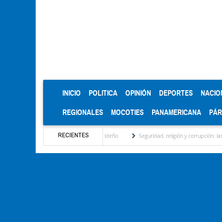
(CURRENT)
INICIO
POLITICA
OPINIÓN
DEPORTES
NACIO
REGIONALES
MOCOTIES
PANAMERICANA
PÁ
RECIENTES
egional, motor turístico merideño
Seguridad, religión y corrupción: las claves del pr