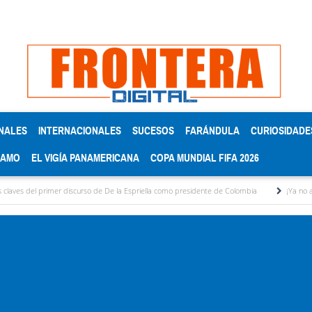
NALES
INTERNACIONALES
SUCESOS
FARÁNDULA
CURIOSIDADE
RAMO
EL VIGÍA PANAMERICANA
COPA MUNDIAL FIFA 2026
imer discurso de De la Espriella como presidente de Colombia
¡Ya no aguanto más! po