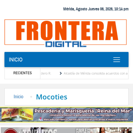
Mérida, Agosto Jueves 06, 2026, 10:14 pm
INICIO
RECIENTES
nia Febres Cordero R.
Alcaldía de Mérida consolida acuerdos con adjudicatarios del 
Bolívar tras daños por lluvias
Gobierno de Trump considera como “una oportunidad ún
Mocoties
Inicio