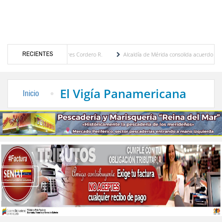
RECIENTES
María Eugenia Febres Cordero R.
Alcaldía de Mérida consolida acuerdos con adjudicat
 la Plaza Bolívar tras daños por lluvias
Gobierno de Trump considera como “una opor
El Vigía Panamericana
Inicio