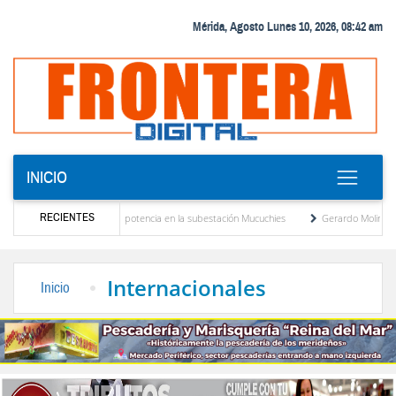
Mérida, Agosto Lunes 10, 2026, 08:42 am
INICIO
RECIENTES
uevo transformador de potencia en la subestación Mucuchies
Gerardo Molina: “El lega
s tras una década de espera
Comercio entre Venezuela y EE. UU. crece 113 % y alca
Internacionales
Inicio