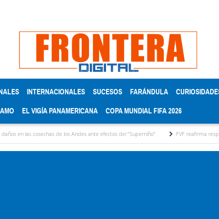
NALES
INTERNACIONALES
SUCESOS
FARÁNDULA
CURIOSIDADE
RAMO
EL VIGÍA PANAMERICANA
COPA MUNDIAL FIFA 2026
 cosechas de los Andes ante efectos del ‘‘Superniño’’
FVF reafirma respaldo a Gianni I