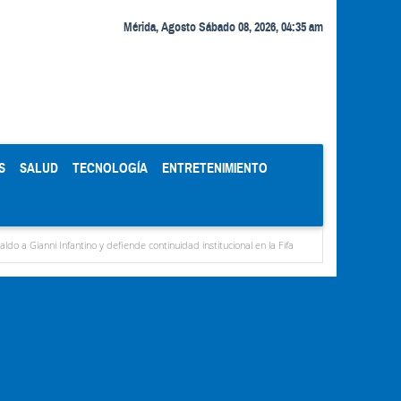
Mérida, Agosto Sábado 08, 2026, 04:35 am
S
SALUD
TECNOLOGÍA
ENTRETENIMIENTO
nfantino y defiende continuidad institucional en la Fifa
Organismos públicos recortan