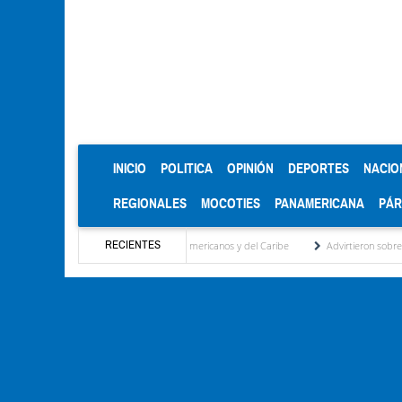
(CURRENT)
INICIO
POLITICA
OPINIÓN
DEPORTES
NACIO
REGIONALES
MOCOTIES
PANAMERICANA
PÁ
RECIENTES
s de oro en los Juegos Centroamericanos y del Caribe
Advirtieron sobre daños en las