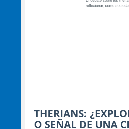
El debate sobre los theri
reflexionar, como socieda
THERIANS: ¿EXPL
O SEÑAL DE UNA C