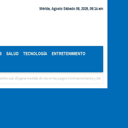
Mérida, Agosto Sábado 08, 2026, 09:14 am
S
SALUD
TECNOLOGÍA
ENTRETENIMIENTO
gana medalla de oro en los Juegos Centroamericanos y del Caribe
Murió Jorge Messi,