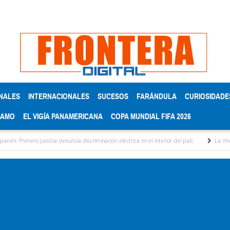
NALES
INTERNACIONALES
SUCESOS
FARÁNDULA
CURIOSIDADE
RAMO
EL VIGÍA PANAMERICANA
COPA MUNDIAL FIFA 2026
 Justicia denuncia discriminación eléctrica en el interior del país
La Vinotinto sub-20 