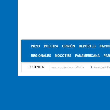
(CURRENT)
INICIO
POLITICA
OPINIÓN
DEPORTES
NACIO
REGIONALES
MOCOTIES
PANAMERICANA
PÁ
RECIENTES
los jubilados y otra vez salieron a protestar en Mérida
Alexis José Paparoni: Primero