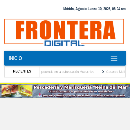
Mérida, Agosto Lunes 10, 2026, 08:04 am
INICIO
RECIENTES
nuevo transformador de potencia en la subestación Mucuchies
Gerardo Molina: “El leg
es tras una década de espera
Comercio entre Venezuela y EE. UU. crece 113 % y alc