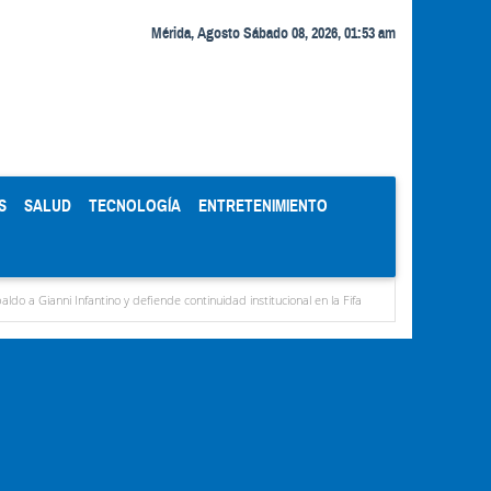
Mérida, Agosto Sábado 08, 2026, 01:53 am
S
SALUD
TECNOLOGÍA
ENTRETENIMIENTO
fantino y defiende continuidad institucional en la Fifa
Organismos públicos recortan 