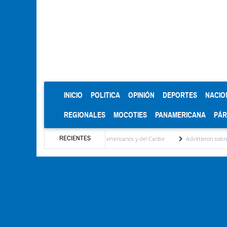
(CURRENT)
INICIO
POLITICA
OPINIÓN
DEPORTES
NACIO
REGIONALES
MOCOTIES
PANAMERICANA
PÁ
RECIENTES
 de oro en los Juegos Centroamericanos y del Caribe
Advirtieron sobre daños en las 