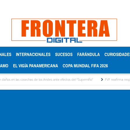
NALES
INTERNACIONALES
SUCESOS
FARÁNDULA
CURIOSIDADE
RAMO
EL VIGÍA PANAMERICANA
COPA MUNDIAL FIFA 2026
cosechas de los Andes ante efectos del ‘‘Superniño’’
FVF reafirma respaldo a Gianni In