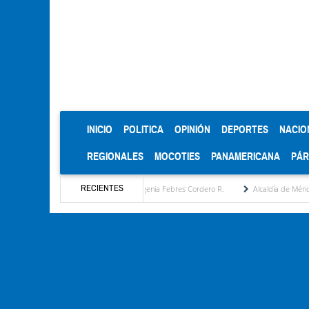
(CURRENT)
INICIO
POLITICA
OPINIÓN
DEPORTES
NACIO
REGIONALES
MOCOTIES
PANAMERICANA
PÁ
RECIENTES
a estratégica por María Eugenia Febres Cordero R.
Alcaldía de Mérida consolida acue