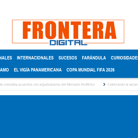
NALES
INTERNACIONALES
SUCESOS
FARÁNDULA
CURIOSIDADE
RAMO
EL VIGÍA PANAMERICANA
COPA MUNDIAL FIFA 2026
rdos con adjudicatarios del Mercado Periférico
Celebrando la lactancia materna: Un 