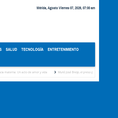
Mérida, Agosto Viernes 07, 2026, 07:00 am
S
SALUD
TECNOLOGÍA
ENTRETENIMIENTO
acto de amor y vida
Murió José Breijo, el preso político uruguayo-venezolano bajo arr