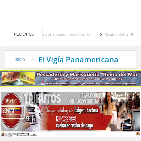
RECIENTES
nsformador de potencia en la subestación Mucuchies
Gerardo Molina: “El legado de Al
na década de espera
Comercio entre Venezuela y EE. UU. crece 113 % y alcanza su 
El Vigía Panamericana
Inicio