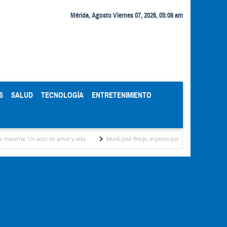
Mérida, Agosto Viernes 07, 2026, 05:08 am
S
SALUD
TECNOLOGÍA
ENTRETENIMIENTO
de amor y vida
Murió José Breijo, el preso político uruguayo-venezolano bajo arresto d