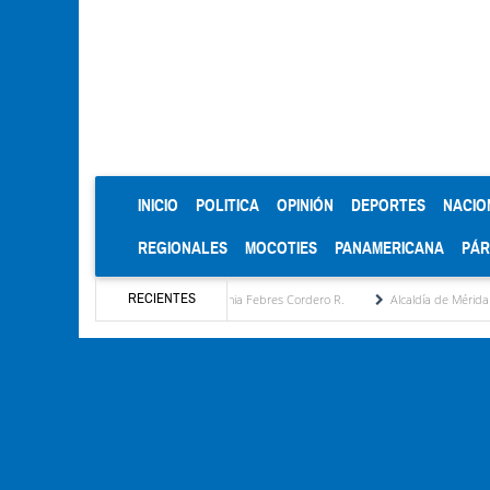
(CURRENT)
INICIO
POLITICA
OPINIÓN
DEPORTES
NACIO
REGIONALES
MOCOTIES
PANAMERICANA
PÁ
RECIENTES
ratégica por María Eugenia Febres Cordero R.
Alcaldía de Mérida consolida acuerdos 