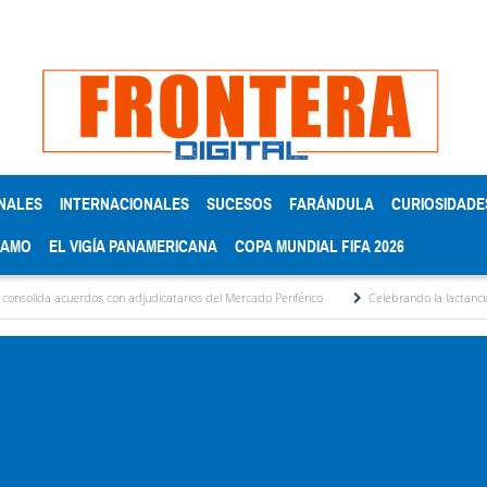
NALES
INTERNACIONALES
SUCESOS
FARÁNDULA
CURIOSIDADE
RAMO
EL VIGÍA PANAMERICANA
COPA MUNDIAL FIFA 2026
con adjudicatarios del Mercado Periférico
Celebrando la lactancia materna: Un acto 