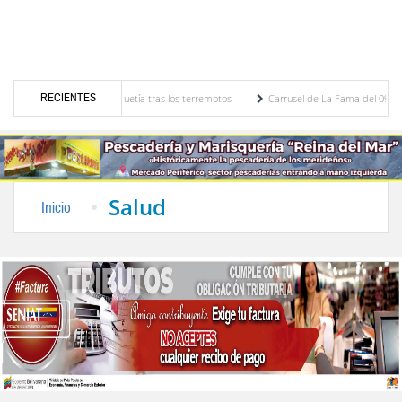
RECIENTES
el Aeropuerto de Maiquetía tras los terremotos
Carrusel de La Fama del 09 de agosto
 Dávila Rivas
CLPP Alberto Adriani presentó cronograma para el diagnóstico del presu
Salud
Inicio