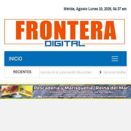
Mérida, Agosto Lunes 10, 2026, 04:37 am
INICIO
RECIENTES
evo transformador de potencia en la subestación Mucuchies
Gerardo Molina: “El legad
 tras una década de espera
Comercio entre Venezuela y EE. UU. crece 113 % y alcan