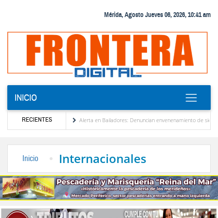
Mérida, Agosto Jueves 06, 2026, 10:41 am
INICIO
RECIENTES
ezuela
Alerta en Bailadores: Denuncian envenenamiento de siete mascotas en El Ri
los profesores en Venezuela
Delegación opositora encabezada por Dinorah Figuera lleg
Internacionales
Inicio