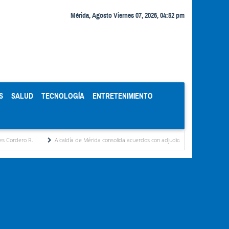
Mérida, Agosto Viernes 07, 2026, 04:52 pm
S
SALUD
TECNOLOGÍA
ENTRETENIMIENTO
Alcaldía de Mérida consolida acuerdos con adjudicatarios del Mercado Periférico