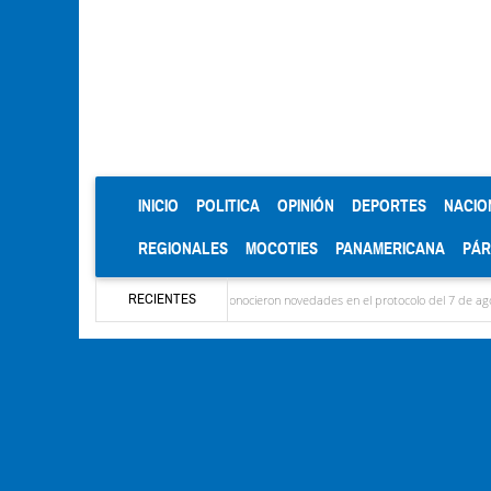
(CURRENT)
INICIO
POLITICA
OPINIÓN
DEPORTES
NACIO
REGIONALES
MOCOTIES
PANAMERICANA
PÁ
RECIENTES
garon las delegaciones y se conocieron novedades en el protocolo del 7 de agosto
Mér