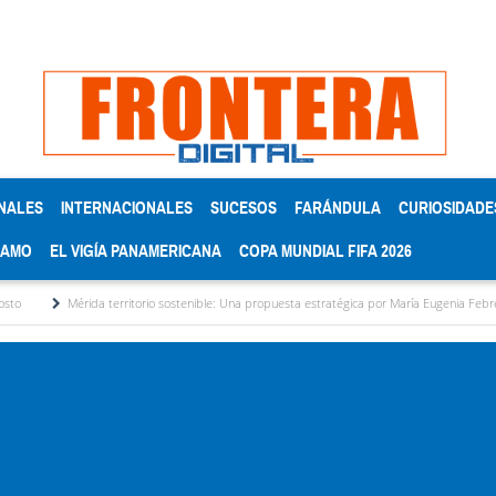
NALES
INTERNACIONALES
SUCESOS
FARÁNDULA
CURIOSIDADE
RAMO
EL VIGÍA PANAMERICANA
COPA MUNDIAL FIFA 2026
ida territorio sostenible: Una propuesta estratégica por María Eugenia Febres Cordero R.