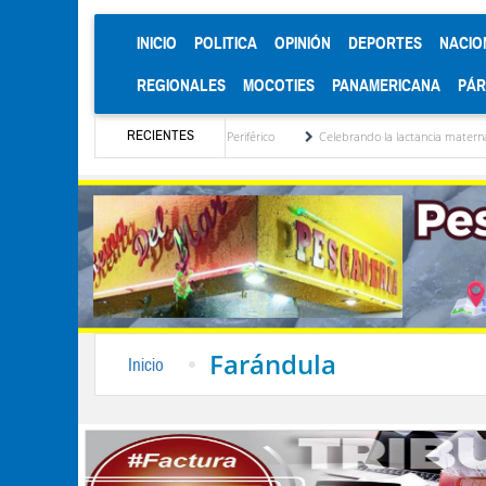
(CURRENT)
INICIO
POLITICA
OPINIÓN
DEPORTES
NACIO
REGIONALES
MOCOTIES
PANAMERICANA
PÁ
RECIENTES
icatarios del Mercado Periférico
Celebrando la lactancia materna: Un acto de amor 
Farándula
Inicio