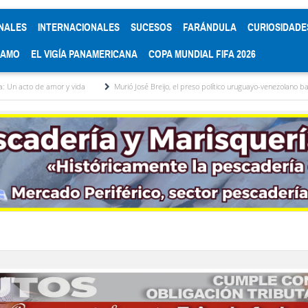
NALES
INTERNACIONALES
SUCESOS
FARÁNDULA
CURIOSIDADE
RAMO
EL VIGÍA PANAMERICANA
COPA MUNDIAL FIFA 2026
y vida
Murió José Breijo, el preso político uruguayo-venezolano bajo arresto domiciliar