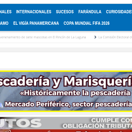
NALES
INTERNACIONALES
SUCESOS
FARÁNDULA
CURIOSIDADE
RAMO
EL VIGÍA PANAMERICANA
COPA MUNDIAL FIFA 2026
ete mascotas en El Rincón de La Laguna
La Comisión Electoral del Colegio de Aboga