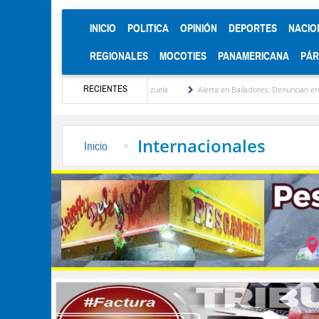
(CURRENT)
INICIO
POLITICA
OPINIÓN
DEPORTES
NACIO
REGIONALES
MOCOTIES
PANAMERICANA
PÁ
RECIENTES
itucionalización de Venezuela
Alerta en Bailadores: Denuncian envenenamiento de si
Internacionales
Inicio