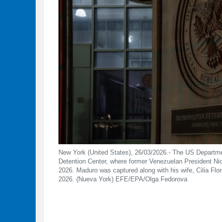
New York (United States), 26/03/2026.- The US Department
Detention Center, where former Venezuelan President Ni
2026. Maduro was captured along with his wife, Cilia Flo
2026. (Nueva York) EFE/EPA/Olga Fedorova