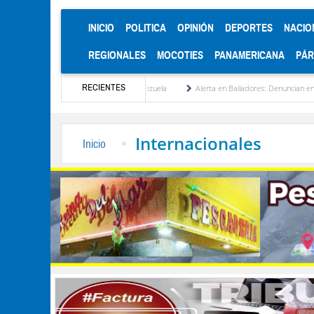
(CURRENT)
INICIO
POLITICA
OPINIÓN
DEPORTES
NACIO
REGIONALES
MOCOTIES
PANAMERICANA
PÁ
RECIENTES
cionalización de Venezuela
Alerta en Bailadores: Denuncian envenenamiento de siete
Internacionales
Inicio