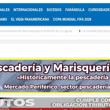
NALES
INTERNACIONALES
SUCESOS
FARÁNDULA
CURIOSIDADE
RAMO
EL VIGÍA PANAMERICANA
COPA MUNDIAL FIFA 2026
 mascotas en El Rincón de La Laguna
La Comisión Electoral del Colegio de Abogados