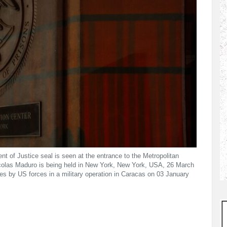
 of Justice seal is seen at the entrance to the Metropolitan
colas Maduro is being held in New York, New York, USA, 26 March
res by US forces in a military operation in Caracas on 03 January