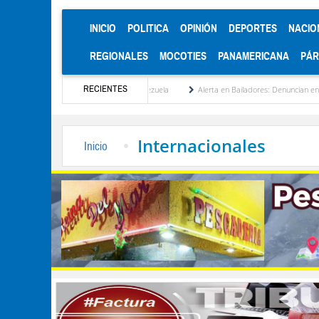
(CURRENT)
INICIO
POLITICA
OPINIÓN
DEPORTES
NACIO
REGIONALES
MOCOTIES
PANAMERICANA
PÁ
RECIENTES
nstitucionalización de Venezuela
Alerta en Bailadores: Denuncian envenenamiento de 
Internacionales
Inicio