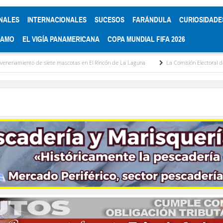
NALES
INTERNACIONALES
SUCESOS
FARÁNDULA
CURIOSIDADE
RAMO
EL VIGÍA PANAMERICANA
COPA MUNDIAL FIFA 2026
siete mascotas en El Rincón de La Laguna
La Comisión Electoral del Colegio de Ab