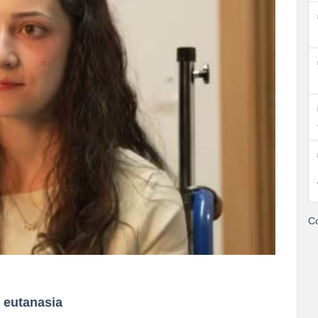
Co
a eutanasia