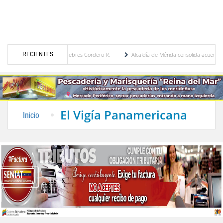
RECIENTES
ica por María Eugenia Febres Cordero R.
Alcaldía de Mérida consolida acuerdos con a
evard de la Plaza Bolívar tras daños por lluvias
Gobierno de Trump considera como “u
El Vigía Panamericana
Inicio