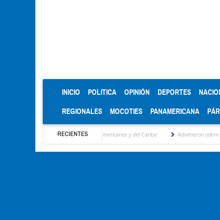
(CURRENT)
INICIO
POLITICA
OPINIÓN
DEPORTES
NACIO
REGIONALES
MOCOTIES
PANAMERICANA
PÁ
RECIENTES
 de oro en los Juegos Centroamericanos y del Caribe
Advirtieron sobre daños en las 