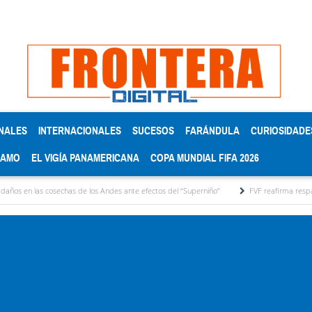
NALES
INTERNACIONALES
SUCESOS
FARÁNDULA
CURIOSIDADE
RAMO
EL VIGÍA PANAMERICANA
COPA MUNDIAL FIFA 2026
cosechas de los Andes ante efectos del ‘‘Superniño’’
FVF reafirma respaldo a Gianni In