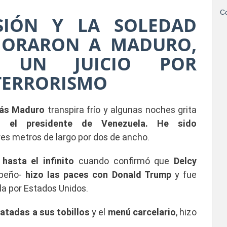
Co
SIÓN Y LA SOLEDAD
JORARON A MADURO,
A UN JUICIO POR
TERRORISMO
lás Maduro
transpira frío y algunas noches grita
y el presidente de Venezuela. He sido
res metros de largo por dos de ancho.
 hasta el infinito
cuando confirmó que
Delcy
ibeño-
hizo las paces con Donald Trump
y fue
a por Estados Unidos.
atadas a sus tobillos
y el
menú carcelario
, hizo