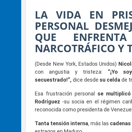
LA VIDA EN PRI
PERSONAL DESME
QUE ENFRENT
NARCOTRÁFICO Y 
(Desde New York, Estados Unidos)
Nico
con angustia y tristeza:
“¡Yo so
secuestrado!“,
dice desde
su celda
de t
Esa frustración personal
se multiplicó
Rodríguez
-su socia en el régimen car
reconocida como presidenta de Venezuel
Tanta tensión interna
, más las
cadenas 
estragos en Maduro.