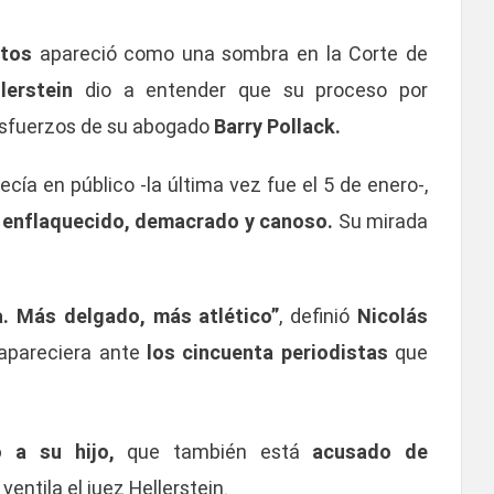
itos
apareció como una sombra en la Corte de
lerstein
dio a entender que su proceso por
esfuerzos de su abogado
Barry Pollack.
ía en público -la última vez fue el 5 de enero-,
enflaquecido, demacrado y canoso.
Su mirada
. Más delgado, más atlético”
, definió
Nicolás
apareciera ante
los cincuenta periodistas
que
ó a su hijo,
que también está
acusado de
ventila el juez Hellerstein.