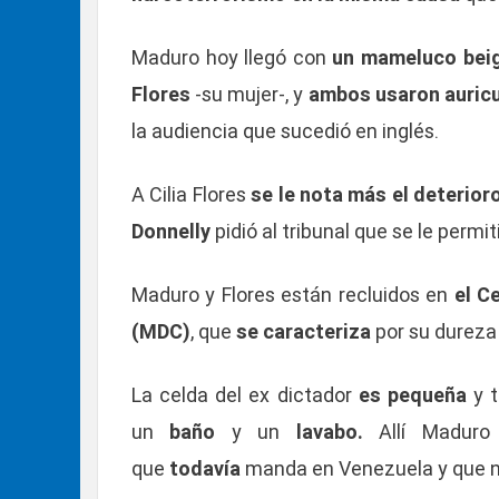
Maduro hoy llegó con
un mameluco beig
Flores
-su mujer-, y
ambos usaron auricu
la audiencia que sucedió en inglés.
A Cilia Flores
se le nota más el deterioro
Donnelly
pidió al tribunal que se le permi
Maduro y Flores están recluidos en
el C
(MDC)
, que
se caracteriza
por su dureza 
La celda del ex dictador
es pequeña
y 
un
baño
y un
lavabo.
Allí Maduro
que
todavía
manda en Venezuela y que no