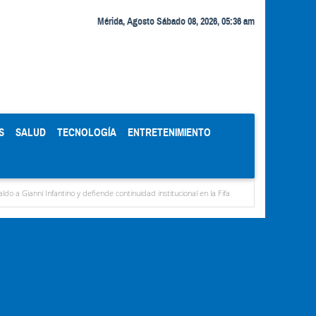
Mérida, Agosto Sábado 08, 2026, 05:36 am
S
SALUD
TECNOLOGÍA
ENTRETENIMIENTO
fantino y defiende continuidad institucional en la Fifa
Organismos públicos recortan 