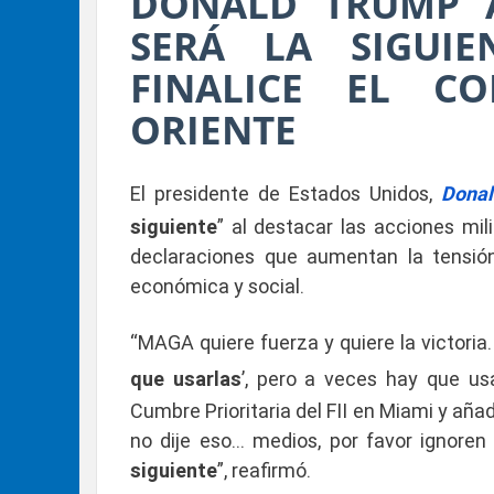
DONALD TRUMP 
SERÁ LA SIGUI
FINALICE EL C
ORIENTE
El presidente de Estados Unidos,
Dona
siguiente
” al destacar las acciones mi
declaraciones que aumentan la tensión
económica y social.
“MAGA quiere fuerza y ​​quiere la victoria.
que usarlas
’, pero a veces hay que us
Cumbre Prioritaria del FII en Miami y añad
no dije eso… medios, por favor ignoren
siguiente
”, reafirmó.