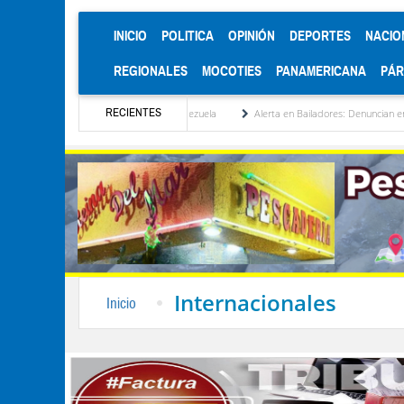
(CURRENT)
INICIO
POLITICA
OPINIÓN
DEPORTES
NACIO
REGIONALES
MOCOTIES
PANAMERICANA
PÁ
RECIENTES
titucionalización de Venezuela
Alerta en Bailadores: Denuncian envenenamiento de s
Internacionales
Inicio