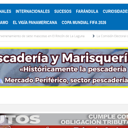
NALES
INTERNACIONALES
SUCESOS
FARÁNDULA
CURIOSIDADE
RAMO
EL VIGÍA PANAMERICANA
COPA MUNDIAL FIFA 2026
iete mascotas en El Rincón de La Laguna
La Comisión Electoral del Colegio de Abog