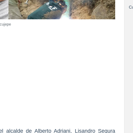
Co
ucujepe
el alcalde de Alberto Adriani, Lisandro Segura