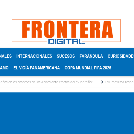
NALES
INTERNACIONALES
SUCESOS
FARÁNDULA
CURIOSIDADE
RAMO
EL VIGÍA PANAMERICANA
COPA MUNDIAL FIFA 2026
has de los Andes ante efectos del ‘‘Superniño’’
FVF reafirma respaldo a Gianni Infanti