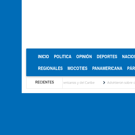
(CURRENT)
INICIO
POLITICA
OPINIÓN
DEPORTES
NACIO
REGIONALES
MOCOTIES
PANAMERICANA
PÁ
RECIENTES
ro en los Juegos Centroamericanos y del Caribe
Advirtieron sobre daños en las cosec