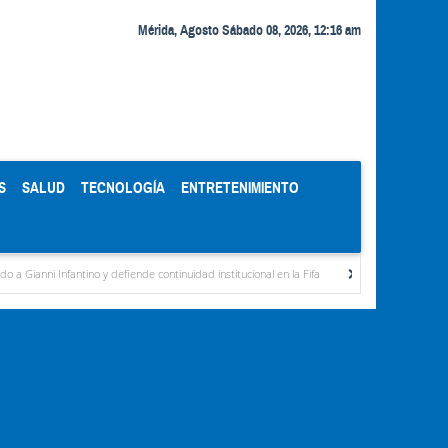
Mérida, Agosto Sábado 08, 2026, 12:16 am
S
SALUD
TECNOLOGÍA
ENTRETENIMIENTO
no y defiende continuidad institucional en la Fifa
Organismos públicos recortan horar