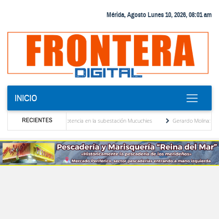
Mérida, Agosto Lunes 10, 2026, 08:01 am
INICIO
RECIENTES
o transformador de potencia en la subestación Mucuchies
Gerardo Molina: “El legado 
ras una década de espera
Comercio entre Venezuela y EE. UU. crece 113 % y alcanza