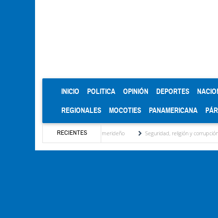
(CURRENT)
INICIO
POLITICA
OPINIÓN
DEPORTES
NACIO
REGIONALES
MOCOTIES
PANAMERICANA
PÁ
RECIENTES
ntidad regional, motor turístico merideño
Seguridad, religión y corrupción: las clave