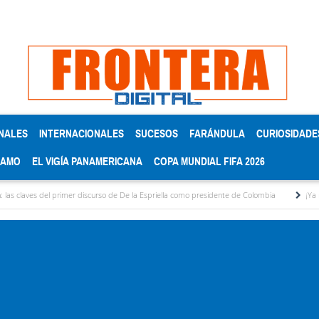
NALES
INTERNACIONALES
SUCESOS
FARÁNDULA
CURIOSIDADE
RAMO
EL VIGÍA PANAMERICANA
COPA MUNDIAL FIFA 2026
s del primer discurso de De la Espriella como presidente de Colombia
¡Ya no aguanto 