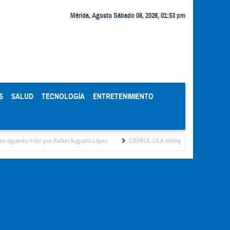
Mérida, Agosto Sábado 08, 2026, 01:53 pm
S
SALUD
TECNOLOGÍA
ENTRETENIMIENTO
más! por Rafael Augusto López
CIEPROL-ULA distingue al municipio Zea como "Muni