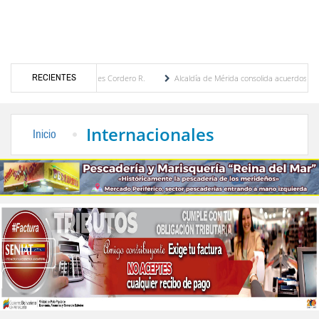
RECIENTES
 María Eugenia Febres Cordero R.
Alcaldía de Mérida consolida acuerdos con adjudica
e la Plaza Bolívar tras daños por lluvias
Gobierno de Trump considera como “una opo
Internacionales
Inicio