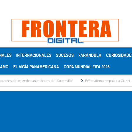
NALES
INTERNACIONALES
SUCESOS
FARÁNDULA
CURIOSIDADE
RAMO
EL VIGÍA PANAMERICANA
COPA MUNDIAL FIFA 2026
s Andes ante efectos del ‘‘Superniño’’
FVF reafirma respaldo a Gianni Infantino y defi