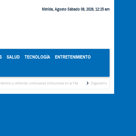
Mérida, Agosto Sábado 08, 2026, 12:25 am
S
SALUD
TECNOLOGÍA
ENTRETENIMIENTO
ende continuidad institucional en la Fifa
Organismos públicos recortan horarios por 