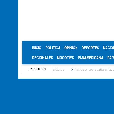
(CURRENT)
INICIO
POLITICA
OPINIÓN
DEPORTES
NACIO
REGIONALES
MOCOTIES
PANAMERICANA
PÁ
RECIENTES
s Juegos Centroamericanos y del Caribe
Advirtieron sobre daños en las cosechas de lo