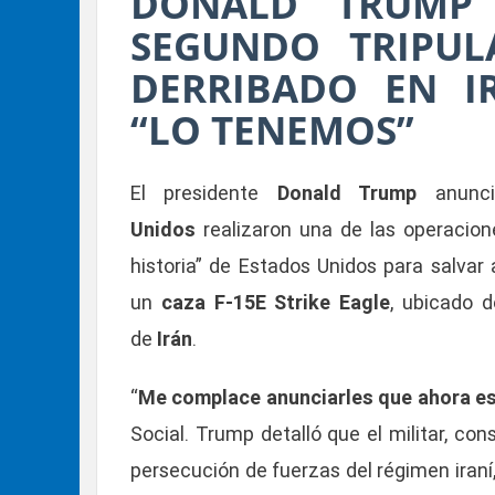
DONALD TRUMP
SEGUNDO TRIPUL
DERRIBADO EN I
“LO TENEMOS”
El presidente
Donald Trump
anunc
Unidos
realizaron una de las operaci
historia” de Estados Unidos para salvar 
un
caza F-15E Strike Eagle
, ubicado 
de
Irán
.
“
Me complace anunciarles que ahora es
Social. Trump detalló que el militar, co
persecución de fuerzas del régimen iran