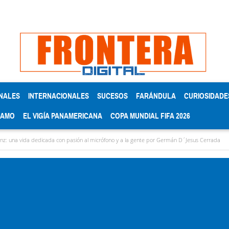
NALES
INTERNACIONALES
SUCESOS
FARÁNDULA
CURIOSIDADE
RAMO
EL VIGÍA PANAMERICANA
COPA MUNDIAL FIFA 2026
a dedicada con pasión al micrófono y a la gente por Germán D´Jesus Cerrada
EE UU 