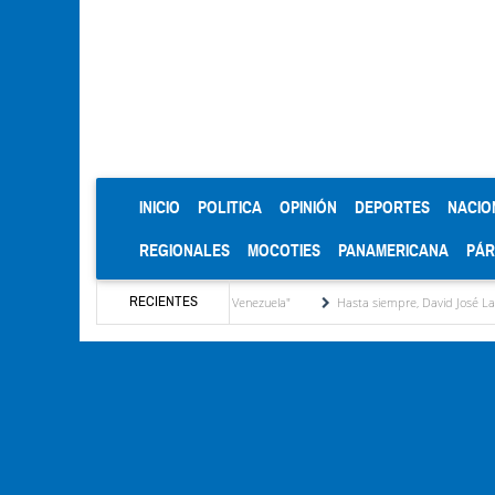
(CURRENT)
INICIO
POLITICA
OPINIÓN
DEPORTES
NACIO
REGIONALES
MOCOTIES
PANAMERICANA
PÁ
RECIENTES
Zea como "Municipio Modelo de Venezuela"
Hasta siempre, David José Lanz: una vid