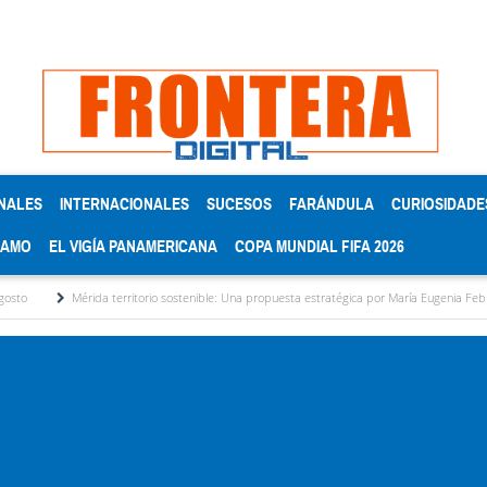
NALES
INTERNACIONALES
SUCESOS
FARÁNDULA
CURIOSIDADE
RAMO
EL VIGÍA PANAMERICANA
COPA MUNDIAL FIFA 2026
rida territorio sostenible: Una propuesta estratégica por María Eugenia Febres Cordero R.