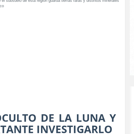
l subsuelo de esta región guarda tierras raras y distintos minerales
ico
OCULTO DE LA LUNA Y
RTANTE INVESTIGARLO