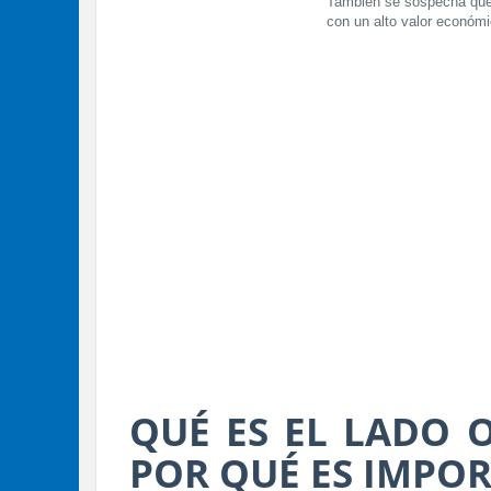
También se sospecha que e
con un alto valor económ
QUÉ ES EL LADO 
POR QUÉ ES IMPO