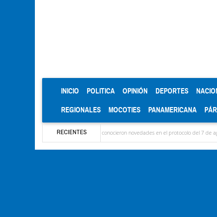
(CURRENT)
INICIO
POLITICA
OPINIÓN
DEPORTES
NACIO
REGIONALES
MOCOTIES
PANAMERICANA
PÁ
RECIENTES
egaron las delegaciones y se conocieron novedades en el protocolo del 7 de agosto
Mé