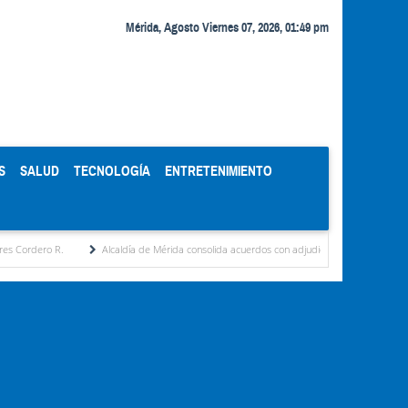
Mérida, Agosto Viernes 07, 2026, 01:49 pm
S
SALUD
TECNOLOGÍA
ENTRETENIMIENTO
Alcaldía de Mérida consolida acuerdos con adjudicatarios del Mercado Periférico