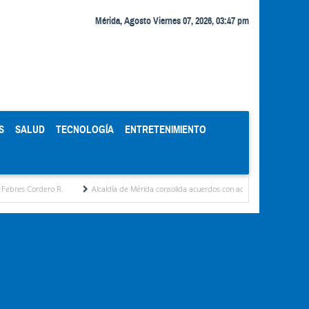
Mérida, Agosto Viernes 07, 2026, 03:47 pm
S
SALUD
TECNOLOGÍA
ENTRETENIMIENTO
dero R.
Alcaldía de Mérida consolida acuerdos con adjudicatarios del Mercado Perifér