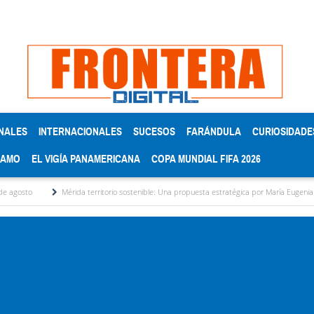
NALES
INTERNACIONALES
SUCESOS
FARÁNDULA
CURIOSIDADE
RAMO
EL VIGÍA PANAMERICANA
COPA MUNDIAL FIFA 2026
Mérida territorio sostenible: Una propuesta estratégica por María Eugenia Febres Cor