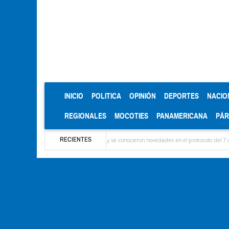
(CURRENT)
INICIO
POLITICA
OPINIÓN
DEPORTES
NACIO
REGIONALES
MOCOTIES
PANAMERICANA
PÁ
RECIENTES
a: Ya llegaron las delegaciones y se conocieron novedades en el protocolo del 7 de agosto