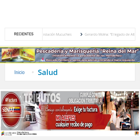
RECIENTES
 de potencia en la subestación Mucuchies
Gerardo Molina: “El legado de Alberto Adria
e espera
Comercio entre Venezuela y EE. UU. crece 113 % y alcanza su mayor nivel
Salud
Inicio