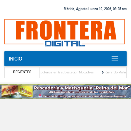
Mérida, Agosto Lunes 10, 2026, 03:25 am
INICIO
RECIENTES
nuevo transformador de potencia en la subestación Mucuchies
Gerardo Molina: “El leg
s tras una década de espera
Comercio entre Venezuela y EE. UU. crece 113 % y alc