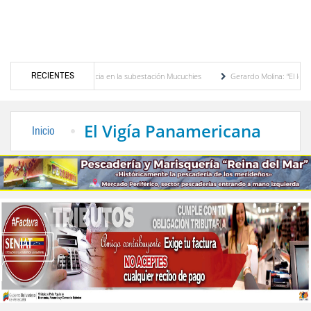
RECIENTES
nsformador de potencia en la subestación Mucuchies
Gerardo Molina: “El legado de Al
na década de espera
Comercio entre Venezuela y EE. UU. crece 113 % y alcanza su 
El Vigía Panamericana
Inicio