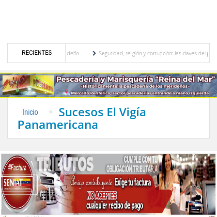
RECIENTES
al, motor turístico merideño
Seguridad, religión y corrupción: las claves del primer 
iminación eléctrica en el interior del país
La Vinotinto sub-20 gana medalla de oro e
Sucesos El Vigía
Inicio
Panamericana