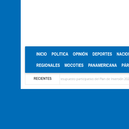
(CURRENT)
INICIO
POLITICA
OPINIÓN
DEPORTES
NACIO
REGIONALES
MOCOTIES
PANAMERICANA
PÁ
RECIENTES
ma para el diagnóstico del presupuesto participativo del Plan de Inversión 2027
Con