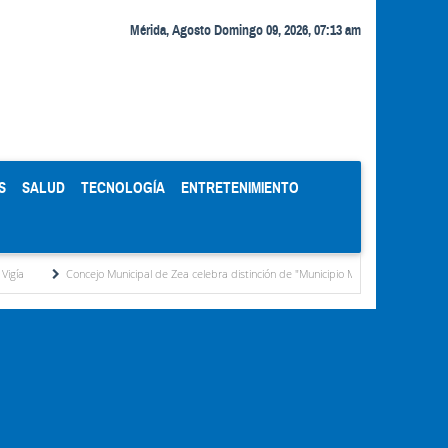
Mérida, Agosto Domingo 09, 2026, 07:13 am
S
SALUD
TECNOLOGÍA
ENTRETENIMIENTO
Concejo Municipal de Zea celebra distinción de "Municipio Modelo de Venezuela" otorgada 