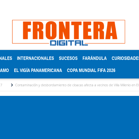
NALES
INTERNACIONALES
SUCESOS
FARÁNDULA
CURIOSIDADE
RAMO
EL VIGÍA PANAMERICANA
COPA MUNDIAL FIFA 2026
taminación y desbordamiento de cloacas afecta a vecinos de Villa Milenio en El Vigía