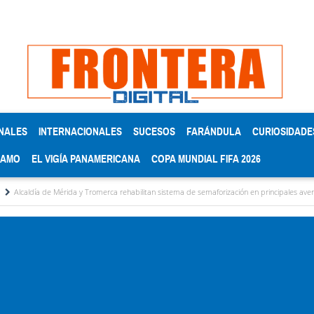
NALES
INTERNACIONALES
SUCESOS
FARÁNDULA
CURIOSIDADE
RAMO
EL VIGÍA PANAMERICANA
COPA MUNDIAL FIFA 2026
e Mérida y Tromerca rehabilitan sistema de semaforización en principales avenidas
C