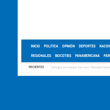
(CURRENT)
INICIO
POLITICA
OPINIÓN
DEPORTES
NACIO
REGIONALES
MOCOTIES
PANAMERICANA
PÁ
RECIENTES
pez
CIEPROL-ULA distingue al municipio Zea como "Municipio Modelo de Venezuela"