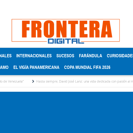
NALES
INTERNACIONALES
SUCESOS
FARÁNDULA
CURIOSIDADE
RAMO
EL VIGÍA PANAMERICANA
COPA MUNDIAL FIFA 2026
Hasta siempre, David José Lanz: una vida dedicada con pasión al micrófono y a la