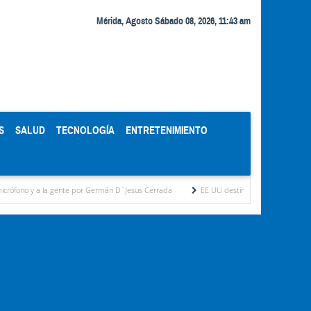
Mérida, Agosto Sábado 08, 2026, 11:43 am
S
SALUD
TECNOLOGÍA
ENTRETENIMIENTO
 gente por Germán D´Jesus Cerrada
EE UU destinará 1.000 millones de dólares a Co